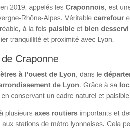
en 2019, appelés les
Craponnois
, est un
uvergne-Rhône-Alpes. Véritable
carrefour
e
réable, à la fois
paisible
et
bien desservi
ier tranquillité et proximité avec Lyon.
l de Craponne
ètres à l’ouest de Lyon
, dans le
départ
arrondissement de Lyon
. Grâce à sa
loc
en conservant un cadre naturel et paisible, l
à plusieurs
axes routiers
importants et d
 aux stations de métro lyonnaises. Cela pe