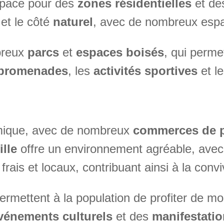
space pour des
zones résidentielles
et d
et le côté
naturel
, avec de nombreux espac
breux
parcs
et
espaces boisés
, qui perme
promenades
, les
activités sportives
et l
mique, avec de nombreux
commerces de p
ille
offre un environnement agréable, ave
ais et locaux, contribuant ainsi à la convivi
ermettent à la population de profiter de 
vénements culturels
et des
manifestati