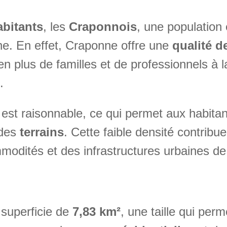
abitants
, les
Craponnois
, une population
une. En effet, Craponne offre une
qualité d
 en plus de familles et de professionnels à 
.
st raisonnable, ce qui permet aux habitan
des
terrains
. Cette faible densité contribu
mmodités et des infrastructures urbaines de
superficie de
7,83 km²
, une taille qui per