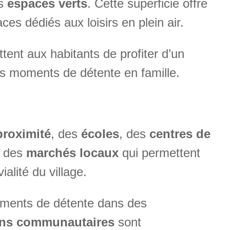
es
espaces verts
. Cette superficie offre
es dédiés aux loisirs en plein air.
ttent aux habitants de profiter d’un
es moments de détente en famille.
roximité
, des
écoles
, des
centres de
c des
marchés locaux
qui permettent
alité du village.
moments de détente dans des
ons communautaires
sont